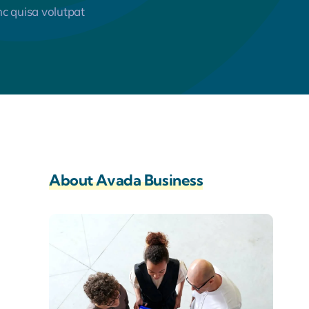
c quisa volutpat
About Avada Business