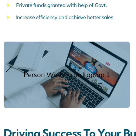
Private funds granted with help of Govt.
Increase efficiency and achieve better sales
Person Working on Laptop 1
Driving Success To Your Bu