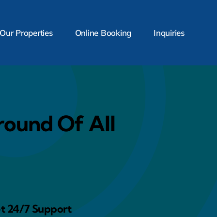
Our Properties
Online Booking
Inquiries
round Of All
t 24/7 Support