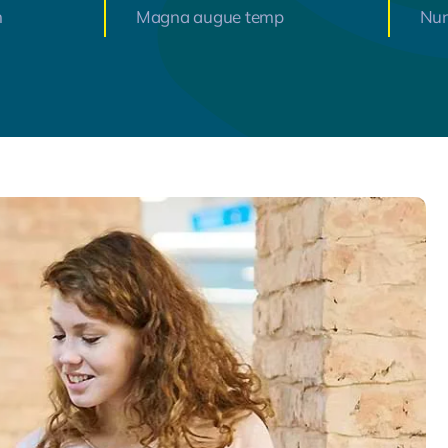
m
Magna augue temp
Nun